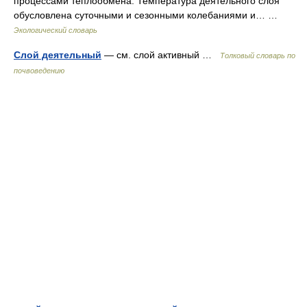
процессами теплообмена. Температура деятельного слоя
обусловлена суточными и сезонными колебаниями и… …
Экологический словарь
Слой деятельный
— см. слой активный …
Толковый словарь по
почвоведению