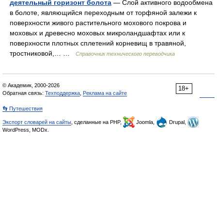
деятельный горизонт болота
— Слой активного водообмена
в болоте, являющийся переходным от торфяной залежи к
поверхности живого растительного мохового покрова и
моховых и древесно моховых микроландшафтах или к
поверхности плотных сплетений корневищ в травяной,
тростниковой,… …
Справочник технического переводчика
© Академик, 2000-2026
18+
Обратная связь:
Техподдержка
,
Реклама на сайте
👣 Путешествия
Экспорт словарей на сайты
, сделанные на PHP,
Joomla,
Drupal,
WordPress, MODx.