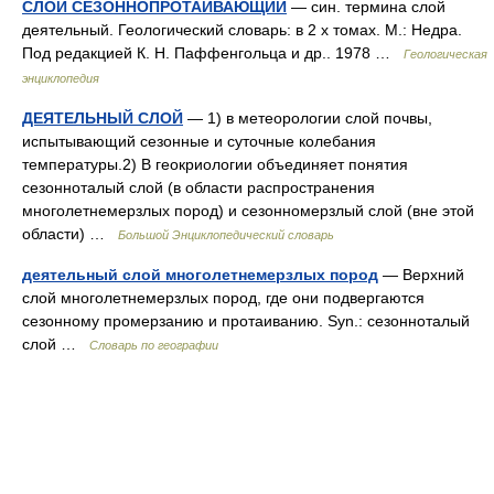
СЛОЙ СЕЗОННОПРОТАИВАЮЩИЙ
— син. термина слой
деятельный. Геологический словарь: в 2 х томах. М.: Недра.
Под редакцией К. Н. Паффенгольца и др.. 1978 …
Геологическая
энциклопедия
ДЕЯТЕЛЬНЫЙ СЛОЙ
— 1) в метеорологии слой почвы,
испытывающий сезонные и суточные колебания
температуры.2) В геокриологии объединяет понятия
сезонноталый слой (в области распространения
многолетнемерзлых пород) и сезонномерзлый слой (вне этой
области) …
Большой Энциклопедический словарь
деятельный слой многолетнемерзлых пород
— Верхний
слой многолетнемерзлых пород, где они подвергаются
сезонному промерзанию и протаиванию. Syn.: сезонноталый
слой …
Словарь по географии